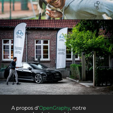
A propos d'
OpenGraphy
, notre